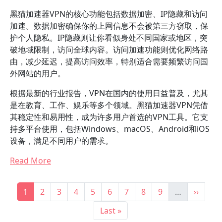
黑猫加速器VPN的核心功能包括数据加密、IP隐藏和访问
加速。数据加密确保你的上网信息不会被第三方窃取，保
护个人隐私。IP隐藏则让你看似身处不同国家或地区，突
破地域限制，访问全球内容。访问加速功能则优化网络路
由，减少延迟，提高访问效率，特别适合需要频繁访问国
外网站的用户。
根据最新的行业报告，VPN在国内的使用日益普及，尤其
是在教育、工作、娱乐等多个领域。黑猫加速器VPN凭借
其稳定性和易用性，成为许多用户首选的VPN工具。它支
持多平台使用，包括Windows、macOS、Android和iOS
设备，满足不同用户的需求。
Read More
Pagination
Current page
Page
Page
Page
Page
Page
Page
Page
Page
Next p
1
2
3
4
5
6
7
8
9
…
››
Last page
Last »